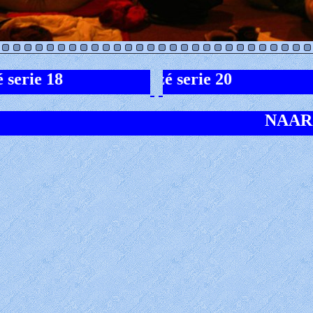
rie 18
naar taizé serie 20
NAAR HET